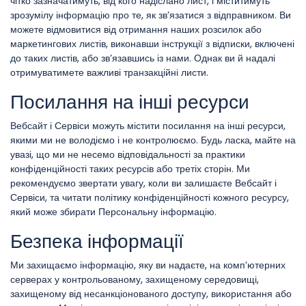
чітко зазначатимуть, від кого надіслано лист, і міститимуть
зрозумілу інформацію про те, як зв’язатися з відправником. Ви
можете відмовитися від отримання наших розсилок або
маркетингових листів, виконавши інструкції з відписки, включені
до таких листів, або зв’язавшись із нами. Однак ви й надалі
отримуватимете важливі транзакційні листи.
Посилання на інші ресурси
Вебсайт і Сервіси можуть містити посилання на інші ресурси,
якими ми не володіємо і не контролюємо. Будь ласка, майте на
увазі, що ми не несемо відповідальності за практики
конфіденційності таких ресурсів або третіх сторін. Ми
рекомендуємо звертати увагу, коли ви залишаєте Вебсайт і
Сервіси, та читати політику конфіденційності кожного ресурсу,
який може збирати Персональну інформацію.
Безпека інформації
Ми захищаємо інформацію, яку ви надаєте, на комп’ютерних
серверах у контрольованому, захищеному середовищі,
захищеному від несанкціонованого доступу, використання або