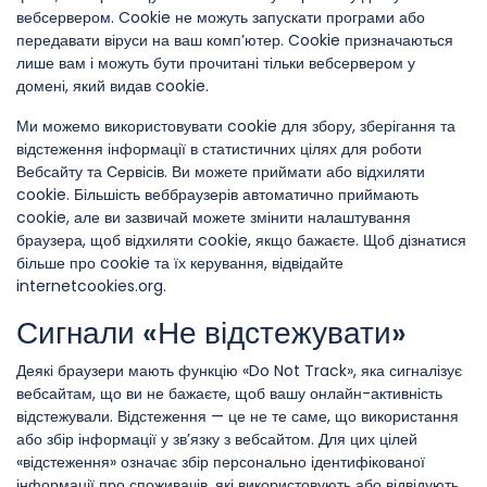
вебсервером. Cookie не можуть запускати програми або
передавати віруси на ваш комп’ютер. Cookie призначаються
лише вам і можуть бути прочитані тільки вебсервером у
домені, який видав cookie.
Ми можемо використовувати cookie для збору, зберігання та
відстеження інформації в статистичних цілях для роботи
Вебсайту та Сервісів. Ви можете приймати або відхиляти
cookie. Більшість веббраузерів автоматично приймають
cookie, але ви зазвичай можете змінити налаштування
браузера, щоб відхиляти cookie, якщо бажаєте. Щоб дізнатися
більше про cookie та їх керування, відвідайте
internetcookies.org.
Сигнали «Не відстежувати»
Деякі браузери мають функцію «Do Not Track», яка сигналізує
вебсайтам, що ви не бажаєте, щоб вашу онлайн-активність
відстежували. Відстеження — це не те саме, що використання
або збір інформації у зв’язку з вебсайтом. Для цих цілей
«відстеження» означає збір персонально ідентифікованої
інформації про споживачів, які використовують або відвідують