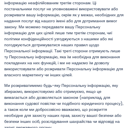
інформацію неафілійованим третім сторонам. Ці
постачальники послуг не уповноважені використовувати або
розкривати вашу інформацію, окрім як у межах, необхідних для
надання послуг від нашого імені або для дотримання вимог
закону. Ми можемо передавати вашу Персональну
інформацію для цих цілей лише тим третім сторонам, чиї
політики конфіденційності узгоджуються з нашими або які
погоджуються дотримуватися наших правил щодо
Персональної інформації. Такі треті сторони отримують лише
ту Персональну інформацію, яка їм необхідна для виконання
покладених на них функцій, і ми не надаємо їм дозволу
використовувати або розкривати Персональну інформацію для
власного маркетингу чи інших цілей.
Ми розкриватимемо будь-яку Персональну інформацію, яку
збираємо, використовуємо або отримуємо, якщо це
вимагається або дозволяється законом (наприклад, для
виконання судової повістки чи подібного юридичного процесу),
а також коли ми добросовісно вважаємо, що розкриття
необхідне для захисту наших прав, захисту вашої безпеки або
безпеки інших осіб, розслідування шахрайства чи відповіді на
запит державного органу.