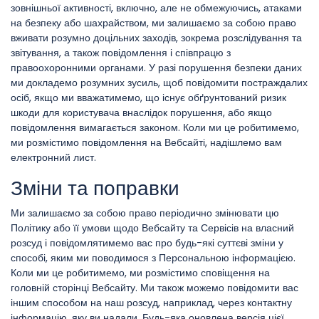
зовнішньої активності, включно, але не обмежуючись, атаками
на безпеку або шахрайством, ми залишаємо за собою право
вживати розумно доцільних заходів, зокрема розслідування та
звітування, а також повідомлення і співпрацю з
правоохоронними органами. У разі порушення безпеки даних
ми докладемо розумних зусиль, щоб повідомити постраждалих
осіб, якщо ми вважатимемо, що існує обґрунтований ризик
шкоди для користувача внаслідок порушення, або якщо
повідомлення вимагається законом. Коли ми це робитимемо,
ми розмістимо повідомлення на Вебсайті, надішлемо вам
електронний лист.
Зміни та поправки
Ми залишаємо за собою право періодично змінювати цю
Політику або її умови щодо Вебсайту та Сервісів на власний
розсуд і повідомлятимемо вас про будь-які суттєві зміни у
способі, яким ми поводимося з Персональною інформацією.
Коли ми це робитимемо, ми розмістимо сповіщення на
головній сторінці Вебсайту. Ми також можемо повідомити вас
іншим способом на наш розсуд, наприклад, через контактну
інформацію, яку ви надали. Будь-яка оновлена версія цієї