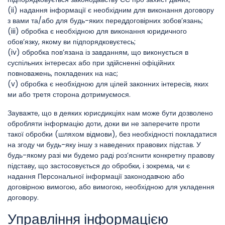
(ii) надання інформації є необхідним для виконання договору
з вами та/або для будь-яких переддоговірних зобов’язань;
(iii) обробка є необхідною для виконання юридичного
обов’язку, якому ви підпорядковуєтесь;
(iv) обробка пов’язана із завданням, що виконується в
суспільних інтересах або при здійсненні офіційних
повноважень, покладених на нас;
(v) обробка є необхідною для цілей законних інтересів, яких
ми або третя сторона дотримуємося.
Зауважте, що в деяких юрисдикціях нам може бути дозволено
обробляти інформацію доти, доки ви не заперечите проти
такої обробки (шляхом відмови), без необхідності покладатися
на згоду чи будь-яку іншу з наведених правових підстав. У
будь-якому разі ми будемо раді роз’яснити конкретну правову
підставу, що застосовується до обробки, і зокрема, чи є
надання Персональної інформації законодавчою або
договірною вимогою, або вимогою, необхідною для укладення
договору.
Управління інформацією