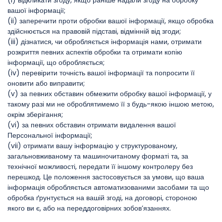
(i) відкликати згоду, якщо раніше надали згоду на обробку
вашої інформації;
(ii) заперечити проти обробки вашої інформації, якщо обробка
здійснюється на правовій підставі, відмінній від згоди;
(iii) дізнатися, чи обробляється інформація нами, отримати
розкриття певних аспектів обробки та отримати копію
інформації, що обробляється;
(iv) перевірити точність вашої інформації та попросити її
оновити або виправити;
(v) за певних обставин обмежити обробку вашої інформації, у
такому разі ми не оброблятимемо її з будь-якою іншою метою,
окрім зберігання;
(vi) за певних обставин отримати видалення вашої
Персональної інформації;
(vii) отримати вашу інформацію у структурованому,
загальновживаному та машиночитаному форматі та, за
технічної можливості, передати її іншому контролеру без
перешкод. Це положення застосовується за умови, що ваша
інформація обробляється автоматизованими засобами та що
обробка ґрунтується на вашій згоді, на договорі, стороною
якого ви є, або на переддоговірних зобов’язаннях.