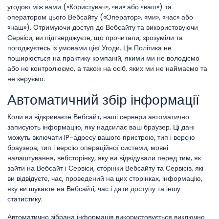
угодою між вами («Користувач», «ви» або «ваш») та
оператором цього Вебсайту («Оператор», «ми», «нас» або
«наш»). Отримуючи доступ до Вебсайту та використовуючи
Сервіси, ви підтверджуєте, що прочитали, зрозуміли та
погоджуєтесь із умовами цієї Угоди. Ця Політика не
поширюється на практику компаній, якими ми не володіємо
або не контролюємо, а також на осіб, яких ми не наймаємо та
не керуємо.
Автоматичний збір інформації
Коли ви відкриваєте Вебсайт, наші сервери автоматично
записують інформацію, яку надсилає ваш браузер. Ці дані
можуть включати IP-адресу вашого пристрою, тип і версію
браузера, тип і версію операційної системи, мовні
налаштування, вебсторінку, яку ви відвідували перед тим, як
зайти на Вебсайт і Сервіси, сторінки Вебсайту та Сервісів, які
ви відвідуєте, час, проведений на цих сторінках, інформацію,
яку ви шукаєте на Вебсайті, час і дати доступу та іншу
статистику.
Автоматично зібрана інформація використовується виключно