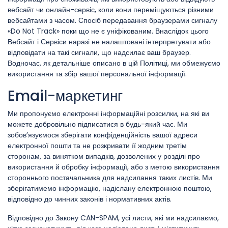
вебсайт чи онлайн-сервіс, коли вони переміщуються різними
вебсайтами з часом. Спосіб передавання браузерами сигналу
«Do Not Track» поки що не є уніфікованим. Внаслідок цього
Вебсайт і Сервіси наразі не налаштовані інтерпретувати або
відповідати на такі сигнали, що надсилає ваш браузер.
Водночас, як детальніше описано в цій Політиці, ми обмежуємо
використання та збір вашої персональної інформації.
Email-маркетинг
Ми пропонуємо електронні інформаційні розсилки, на які ви
можете добровільно підписатися в будь-який час. Ми
зобов’язуємося зберігати конфіденційність вашої адреси
електронної пошти та не розкривати її жодним третім
сторонам, за винятком випадків, дозволених у розділі про
використання й обробку інформації, або з метою використання
стороннього постачальника для надсилання таких листів. Ми
зберігатимемо інформацію, надіслану електронною поштою,
відповідно до чинних законів і нормативних актів.
Відповідно до Закону CAN-SPAM, усі листи, які ми надсилаємо,