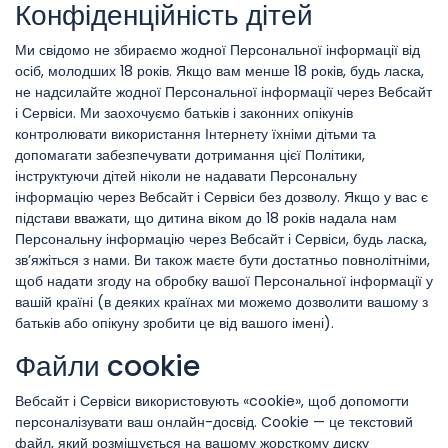
Конфіденційність дітей
Ми свідомо не збираємо жодної Персональної інформації від
осіб, молодших 18 років. Якщо вам менше 18 років, будь ласка,
не надсилайте жодної Персональної інформації через Вебсайт
і Сервіси. Ми заохочуємо батьків і законних опікунів
контролювати використання Інтернету їхніми дітьми та
допомагати забезпечувати дотримання цієї Політики,
інструктуючи дітей ніколи не надавати Персональну
інформацію через Вебсайт і Сервіси без дозволу. Якщо у вас є
підстави вважати, що дитина віком до 18 років надала нам
Персональну інформацію через Вебсайт і Сервіси, будь ласка,
зв’яжіться з нами. Ви також маєте бути достатньо повнолітніми,
щоб надати згоду на обробку вашої Персональної інформації у
вашій країні (в деяких країнах ми можемо дозволити вашому з
батьків або опікуну зробити це від вашого імені).
Файли cookie
Вебсайт і Сервіси використовують «cookie», щоб допомогти
персоналізувати ваш онлайн-досвід. Cookie — це текстовий
файл, який розміщується на вашому жорсткому диску