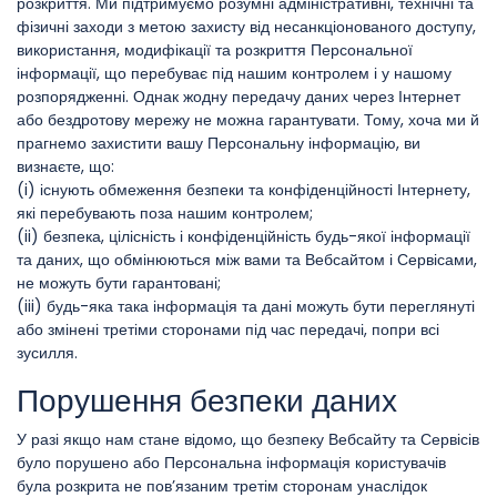
розкриття. Ми підтримуємо розумні адміністративні, технічні та
фізичні заходи з метою захисту від несанкціонованого доступу,
використання, модифікації та розкриття Персональної
інформації, що перебуває під нашим контролем і у нашому
розпорядженні. Однак жодну передачу даних через Інтернет
або бездротову мережу не можна гарантувати. Тому, хоча ми й
прагнемо захистити вашу Персональну інформацію, ви
визнаєте, що:
(i) існують обмеження безпеки та конфіденційності Інтернету,
які перебувають поза нашим контролем;
(ii) безпека, цілісність і конфіденційність будь-якої інформації
та даних, що обмінюються між вами та Вебсайтом і Сервісами,
не можуть бути гарантовані;
(iii) будь-яка така інформація та дані можуть бути переглянуті
або змінені третіми сторонами під час передачі, попри всі
зусилля.
Порушення безпеки даних
У разі якщо нам стане відомо, що безпеку Вебсайту та Сервісів
було порушено або Персональна інформація користувачів
була розкрита не пов’язаним третім сторонам унаслідок